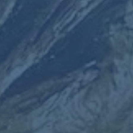
罗如果加盟皇马 他的主要价值仍将集中在场上表现与关键进球之上 更
衣室层面的影响不会像在巴萨那样突出。当外界将“皇马其次”解读为热
度稍逊时，也是在反映这个客观现实 皇马在更衣室层面对“精神领袖型
引援”的迫切性并不高。
在现代足球语境中，任何一桩重量级转会都不会只有竞技层面的后果。
阿圭罗这样的名字，本身就是话题与流量的源泉 他的加盟势必会带动球
衣销售、社交媒体互动、相关赞助谈判甚至是海外市场的关注度。对于
正处于品牌重塑期的巴萨来说，这类效果尤为重要 一位具有故事性的老
将加盟，可以在短时间内唤醒沉寂的情绪与记忆，为俱乐部的形象注入
新的叙事。
反观皇马，他们的品牌已经高度成熟与稳定，单一球员的到来很难从根
本上改变全球影响力。阿圭罗对于皇马而言 更多是“锦上添花”的竞技补
强 而非必须依赖的品牌拯救者。这进一步解释了为什么在“阿圭罗下家
巴萨领跑 皇马其次”的讨论结构中，巴萨总是被放在更显眼的位置 他们
更需要、也更有可能从中获得综合收益。