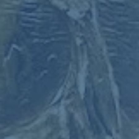
未来画面。在巴萨，他很可能被用作禁区内的终结核心与禁区前沿的“最
后一脚”执行者 中场继续掌控球权，边路负责宽度，而阿圭罗则在最危
险的区域等待机会。他的跑位可以频繁吸引中卫注意，从而释放边路突
击手或后排插上的中场 这种隐性牺牲型的跑动价值 往往在统计数据之
外。
在皇马的体系里，阿圭罗的角色可能更接近“快速反击中的冷血杀手”。
球队在夺回球权后，会通过纵向长传或快速地面推进压向对方禁区，而
一位能在三四脚传递之后就完成致命射门的前锋，无疑能提高球队在强
强对话中的效率。皇马惯于在关键战利用反击打击对手，这种风格与阿
圭罗在英超面对高压防守时所展现出的应变能力高度契合。