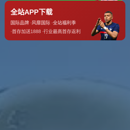
在众多潜在下家之中，巴萨之所以被认为“领跑”，原因绝不仅是转会传
闻热度高，更在于战术与需求上的深度契合。近年来，巴萨一直在试图
完成从“梅西时代”向新阵痛期的过渡，即便阵中出现了多位攻击天才，
真正能在关键战中稳定输出进球的中锋角色却始终略显缺失。阿圭罗的
特点恰恰补上了这个位置的短板 他不仅擅长在禁区内寻找空档、利用快
速起步摆脱防守，还能在紧密对抗中完成极限射门。
从打法上看，传统意义上的巴萨更偏好“假9”或者频繁回撤串联的中锋，
但随着对手对传控体系的研究越来越深入，单靠中场与边路的小范围配
合已难以撕开密集防守。一名高效率、低占球权、习惯无球跑动的终结
者就极为重要。阿圭罗既不需要大量持球，也不会主动拖慢节奏，反而
通过埋伏在肋部空间、后点区域，为队友制造出高价值的传中和直塞落
点。对于任何想重新提高场均进球数的进攻体系来说，这都是理想补
充。
巴萨更衣室与阿圭罗之间的潜在化学反应也被反复提及。与多位南美球
员的情感纽带、与西语环境天然的默契，以及对西甲文化的熟悉感，都
让这种转会在心理层面显得顺理成章。一个愿意为团队牺牲跑动、又不