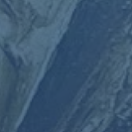
为了更好理解阿圭罗潜在转会的影响，可以对比一些类似案例。例如，
一位在意甲与欧冠赛场证明自己的高龄前锋，在职业生涯后期加盟西甲
豪门后，起初被质疑身体状态，却在关键战中连续用进球回应质疑。他
的存在不仅改善了球队禁区内的威胁度，也为年轻球员提供了成熟的比
赛阅读模板。随着赛季密集赛程的积累，这名老将的出场时间被迫压
缩，球队必须寻找新的进攻解法，以避免过度依赖。
这个案例展示了一个现实 经验丰富的前锋可以在短期内极大提升球队上
限 但球队如果缺乏长期规划与轮换机制 很容易在两三年后再次陷入重
建。将其映射到阿圭罗身上，便不难理解为何巴萨和皇马在态度上存在
差异。巴萨更迫切地需要一位能“立刻解决问题”的终结者，而皇马则试
图让每一笔签约同时服务于当下与未来。
除了战术与数据层面的讨论，阿圭罗这种级别的球员加盟，还会在更衣
室中产生特殊影响。对于巴萨来说，一名在英超征战多年、经历过各种
压力环境的前锋，可以成为年轻球员的心理榜样 他的训练态度、比赛准
备方式以及在逆境中的自我调节能力，都会在日常相处中以潜移默化的
方式影响队友。尤其是在球队经历换帅或战绩起伏之时，拥有一位稳得
住气的老将，是极为现实的需求。
皇马的情况则略有不同。球队本身就拥有多位在国家队与俱乐部层面久
经沙场的球员，新人想要在这样一个更衣室建立话语权并不容易。阿圭