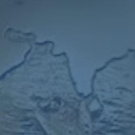
占用核心球权的阿圭罗 正好与巴萨“球权在中场 核心在体系”的理念相吻
合，这也是外界普遍认为“巴萨领跑”的重要背景。
相较之下，“皇马其次”并不意味着银河战舰对阿圭罗缺乏兴趣，而是其
引援逻辑更加复杂。皇马传统上更倾向于投资具有长期潜力、商业价值
与竞技能力兼备的球员，在前锋位置上，他们习惯于打造一个能够统治
多年而非短期补强的核心。当媒体提到阿圭罗时，皇马的态度更多被解
读为 “有兴趣 但更谨慎”。
从战术层面分析，阿圭罗同样能在皇马的体系中找到合适定位。皇马在
反击与高位压迫中，需要一名能迅速完成射门动作的锋线终结点，而阿
圭罗在英超多年的经历证明，他在高速攻防转化中同样游刃有余。与擅
长持球推进的边锋或者攻击型中场搭档时，他能够通过聪明的前插与突
然的反向跑动制造防守混乱，许多英超后卫都曾在短时间内失位，被他
捕捉到致命机会。
皇马需要权衡的是 年龄结构 工资架构 与中长期规划。引进一位即战力
极强但需要精心管理出场时间的前锋，意味着俱乐部必须重新调整锋线
资源配置，这包括年轻球员的成长空间以及未来几个转会窗口中的操作
灵活度。某种意义上，“皇马其次”反映的是一种理性的审慎 他们并不排
斥阿圭罗 但不会以牺牲长远规划为代价去全力抢人。
如果从纯战术角度假设阿圭罗分别加盟两队，可以看出两种完全不同的